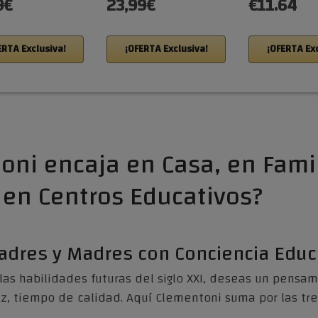
9€
23,99€
€11.64
ERTA Exclusiva!
¡OFERTA Exclusiva!
¡OFERTA Exc
oni encaja en Casa, en Fami
en Centros Educativos?
Padres y Madres con Conciencia Educ
s habilidades futuras del siglo XXI, deseas un pensami
z, tiempo de calidad. Aquí Clementoni suma por las tres