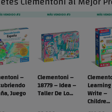
etes Clementoni al Mejor Pr
ÁS VENDIDO #2
MÁS VENDIDO #3
MÁS VENDI
entoni –
Clementoni –
Clemento
ubriendo
18779 – Idea –
Learning
ña, Juego
Taller De Lo…
Write –
Childre…