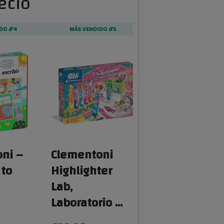
ecio
DO #4
MÁS VENDIDO #5
MÁS VENDIDO #6
ni –
Clementoni
Clementoni –
 to
Highlighter
Idea-Create
Lab,
Your Penso:
Laboratorio …
Fan…