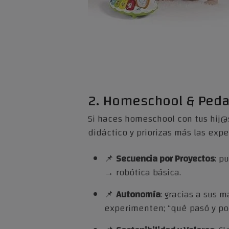
2. Homeschool & Pedag
Si haces homeschool con tus hij@
didáctico y priorizas más las exp
📌
Secuencia por Proyectos
: p
→ robótica básica.
📌
Autonomía
: gracias a sus 
experimenten; “qué pasó y po