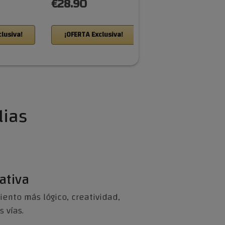
€28.90
€10.29
lusiva!
¡OFERTA Exclusiva!
¡OFERTA Exclusiva!
lias
ativa
ento más lógico, creatividad,
 vías.