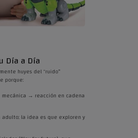
u Día a Día
amente huyes del “ruido”
te porque:
→ mecánica → reacción en cadena
n adulto; la idea es que exploren y