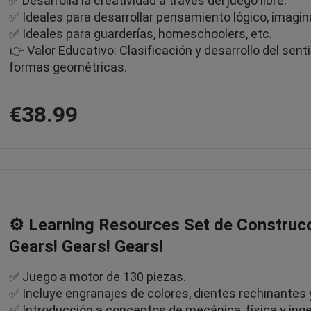
✅ Desarrolla la creatividad a través del juego libre.
✅ Ideales para desarrollar pensamiento lógico, imagin
✅ Ideales para guarderías, homeschoolers, etc.
👉 Valor Educativo: Clasificación y desarrollo del senti
formas geométricas.
€38.99
⚙️ Learning Resources Set de Construcc
Gears! Gears! Gears!
✅ Juego a motor de 130 piezas.
✅ Incluye engranajes de colores, dientes rechinantes 
✅ Introducción a conceptos de mecánica, física y inge