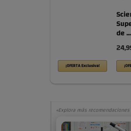
Scie
Supe
de …
24,9
¡OFERTA Exclusiva!
¡OF
«Explora más recomendaciones 