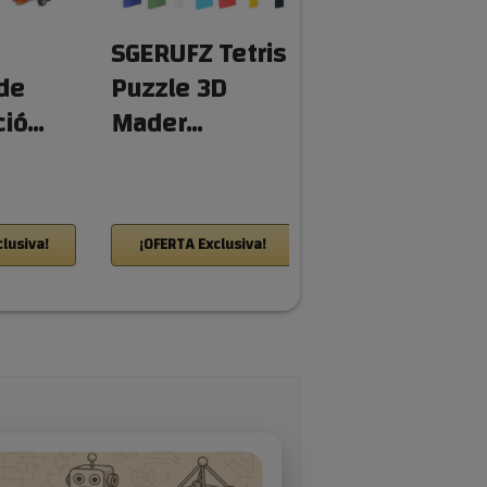
SGERUFZ Tetris
Juegos de
de
Puzzle 3D
Mesa Stem
ció…
Mader…
Laberinto …
lusiva!
¡OFERTA Exclusiva!
¡OFERTA Exclusiva!