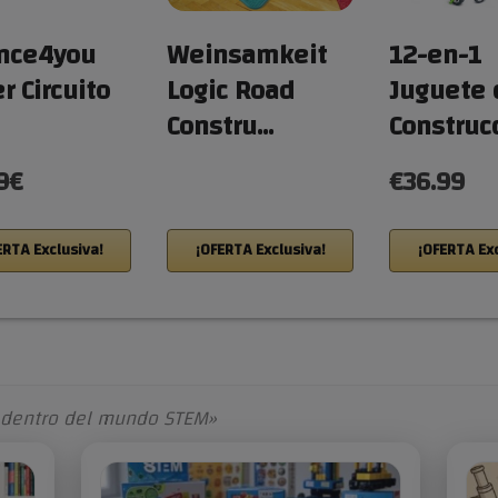
nce4you
Weinsamkeit
12-en-1
r Circuito
Logic Road
Juguete 
Constru…
Construc
9€
€36.99
ERTA Exclusiva!
¡OFERTA Exclusiva!
¡OFERTA Exc
dentro del mundo STEM»